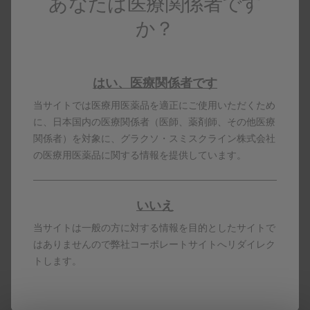
あなたは医療関係者です
か？
はい、医療関係者です
当サイトでは医療用医薬品を適正にご使用いただくため
に、日本国内の医療関係者（医師、薬剤師、その他医療
関係者）を対象に、グラクソ・スミスクライン株式会社
の医療用医薬品に関する情報を提供しています。
いいえ
本コンテンツは日本国内の医療従事者向けです。
製剤写真及びPDF資料は、患者指導の目的に限りダウンロ
当サイトは一般の方に対する情報を目的としたサイトで
ード頂けます。
はありませんので弊社コーポレートサイトへリダイレク
ボトックスは、米国法人のアラガンインコーポレーテッド
（米国アラガン社）が有する登録商標です。
トします。
PM-JP-OBT-WCNT-200008 2026.07